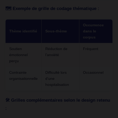
🗺️ Exemple de grille de codage thématique :
Occurrence
Thème identifié
Sous-thème
dans le
corpus
Soutien
Réduction de
Fréquent
émotionnel
l’anxiété
perçu
Contrainte
Difficulté lors
Occasionnel
organisationnelle
d’une
hospitalisation
🛠️ Grilles complémentaires selon le design retenu
: