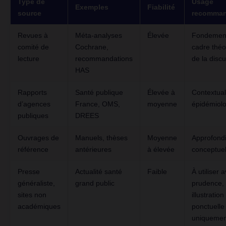
Type de
Usage
Exemples
Fiabilité
source
recomma
Revues à
Méta-analyses
Élevée
Fondemen
comité de
Cochrane,
cadre théo
lecture
recommandations
de la disc
HAS
Rapports
Santé publique
Élevée à
Contextual
d’agences
France, OMS,
moyenne
épidémiol
publiques
DREES
Ouvrages de
Manuels, thèses
Moyenne
Approfond
référence
antérieures
à élevée
conceptue
Presse
Actualité santé
Faible
À utiliser 
généraliste,
grand public
prudence,
sites non
illustration
académiques
ponctuelle
uniquemen