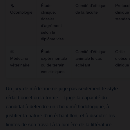
🪜
Étude
Comité d’éthique
Protoco
Odontologie
clinique,
de la faculté
clinique
dossier
standar
d’agrément
selon le
diplôme visé
🐶
Étude
Comité d’éthique
Grille
Médecine
expérimentale
animale le cas
d’obser
vétérinaire
ou de terrain,
échéant
clinique
cas cliniques
Un jury de médecine ne juge pas seulement le style
rédactionnel ou la forme : il juge la capacité du
candidat à défendre un choix méthodologique, à
justifier la nature d’un échantillon, et à discuter les
limites de son travail à la lumière de la littérature