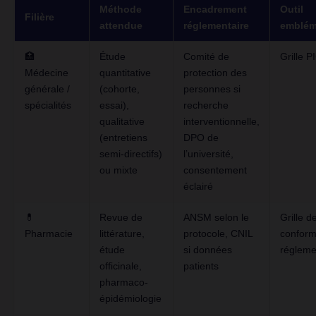
Méthode
Encadrement
Outil
Filière
attendue
réglementaire
emblém
🏥
Étude
Comité de
Grille 
Médecine
quantitative
protection des
générale /
(cohorte,
personnes si
spécialités
essai),
recherche
qualitative
interventionnelle,
(entretiens
DPO de
semi-directifs)
l’université,
ou mixte
consentement
éclairé
💊
Revue de
ANSM selon le
Grille d
Pharmacie
littérature,
protocole, CNIL
conform
étude
si données
régleme
officinale,
patients
pharmaco-
épidémiologie