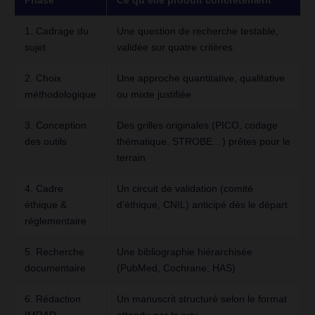
Phase
Ce qu’elle produit concrètement
1. Cadrage du
Une question de recherche testable,
sujet
validée sur quatre critères
2. Choix
Une approche quantitative, qualitative
méthodologique
ou mixte justifiée
3. Conception
Des grilles originales (PICO, codage
des outils
thématique, STROBE…) prêtes pour le
terrain
4. Cadre
Un circuit de validation (comité
éthique &
d’éthique, CNIL) anticipé dès le départ
réglementaire
5. Recherche
Une bibliographie hiérarchisée
documentaire
(PubMed, Cochrane, HAS)
6. Rédaction
Un manuscrit structuré selon le format