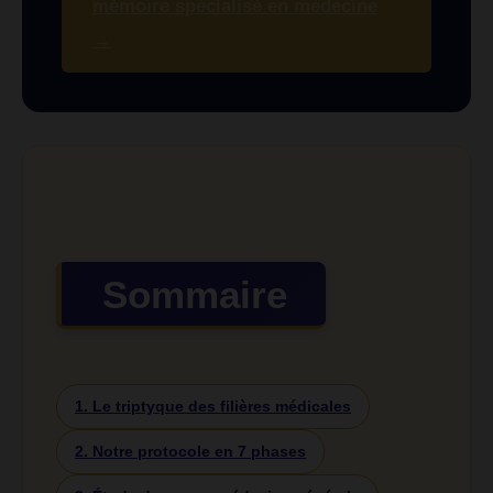
mémoire spécialisé en médecine
→
Sommaire
1. Le triptyque des filières médicales
2. Notre protocole en 7 phases