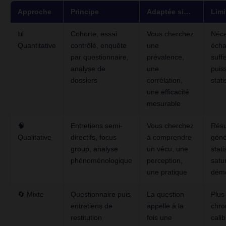
Approche
Principe
Adaptée si…
Limi
📊
Cohorte, essai
Vous cherchez
Néce
Quantitative
contrôlé, enquête
une
écha
par questionnaire,
prévalence,
suff
analyse de
une
puis
dossiers
corrélation,
stati
une efficacité
mesurable
🧠
Entretiens semi-
Vous cherchez
Résu
Qualitative
directifs, focus
à comprendre
géné
group, analyse
un vécu, une
stat
phénoménologique
perception,
satu
une pratique
démo
🔄 Mixte
Questionnaire puis
La question
Plus
entretiens de
appelle à la
chro
restitution
fois une
cali