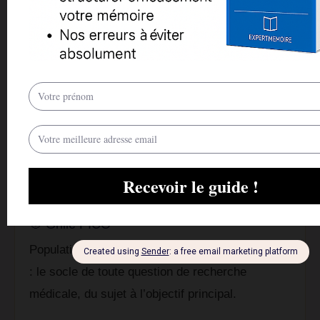
Conception des outils
méthodologiques
C’est la phase qui distingue un mémoire qui répète la
littérature d’un mémoire qui démontre une compétence
de recherche. Voici les outils que nos rédacteurs de
mémoire construisent couramment, adaptés au sujet
réel de l’étudiant.
🎯 Grille PICO
Population, Intervention, Comparateur, Outcome
: le socle de toute question de recherche
médicale, du sujet à l’objectif principal.