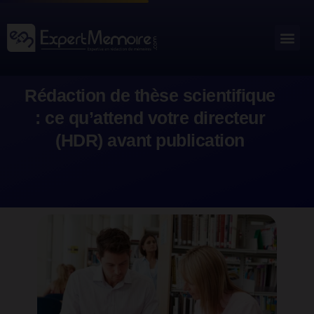
Aller
au
Me
Outils académiques
contenu
Rédaction de thèse scientifique
: ce qu’attend votre directeur
(HDR) avant publication