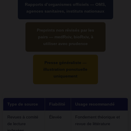
Rapports d’organismes officiels — OMS,
agences sanitaires, instituts nationaux
Preprints non révisés par les
pairs — medRxiv, bioRxiv, à
utiliser avec prudence
Presse généraliste —
illustration ponctuelle
uniquement
Type de source
Fiabilité
Usage recommandé
Revues à comité
Élevée
Fondement théorique et
de lecture
revue de littérature
indexées