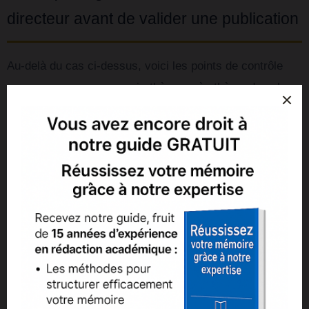
directeur avant de valider une publication
Au-delà du cas ci-dessus, voici les points de contrôle
que nous avons vu revenir, thèse après thèse, dans les
retours des directeurs et des comités de suivi doctoral.
Question que
Ce que nous
Point de
se pose le
vérifions avec vous
contrôle
directeur
en amont
Originalité du
Ce travail
Cartographie des
sujet
ajoute-t-il
travaux publiés sur
quelque chose
cinq ans, lacune
à ce qui existe
comblée identifiée
déjà ?
explicitement