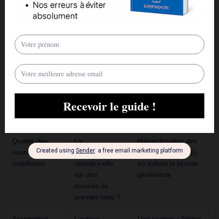
Reproductibilité
Un autre
Critères d’inclusion et
de la méthode
chercheur
d’exclusion écrits
pourrait-il
avant la collecte, pas
reproduire ce
après
protocole ?
Cohérence
Les résultats
Tableau de
hypothèses-
répondent-ils
correspondance H1,
résultats
réellement aux
H2, H3 relié aux
hypothèses
résultats, construit
posées ?
dès le cadrage
Qualité des
La
Hiérarchisation des
sources
bibliographie
sources (section 6),
mobilisées
repose-t-elle
en évitant la presse
sur des
généraliste
sources de
premier rang ?
Assomption
L’auteur
Une section « limites