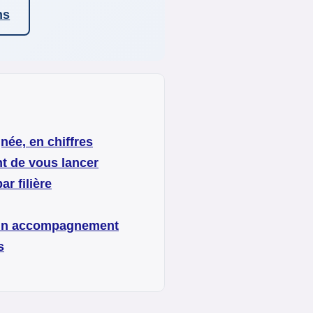
ns
ée, en chiffres
t de vous lancer
ar filière
un accompagnement
s