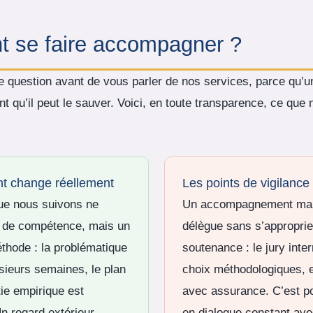
nt se faire accompagner ?
e question avant de vous parler de nos services, parce qu’
nt qu’il peut le sauver. Voici, en toute transparence, ce qu
 change réellement
Les points de vigilance
que nous suivons ne
Un accompagnement mal u
té de compétence, mais un
délègue sans s’approprier 
thode : la problématique
soutenance : le jury int
usieurs semaines, le plan
choix méthodologiques, et
tie empirique est
avec assurance. C’est p
n regard extérieur
en dialogue constant ave