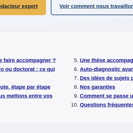
dacteur expert
Voir comment nous travaillo
se faire accompagner ?
Une thèse accompagn
o ou doctorat : ce qui
Auto-diagnostic avan
Des idées de sujets p
oute, étape par étape
Nos garanties
us mettons entre vos
Comment se passe 
Questions fréquente