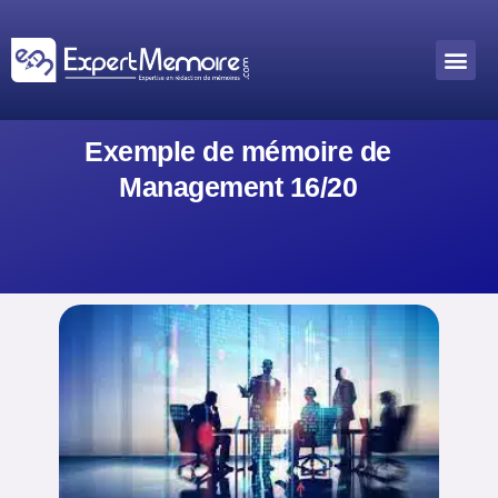
Aller
au
Me
Outils académiques
contenu
Exemple de mémoire de
Management 16/20