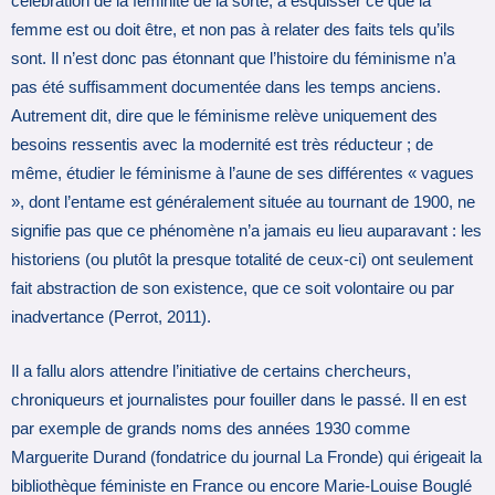
célébration de la féminité de la sorte, à esquisser ce que la
femme est ou doit être, et non pas à relater des faits tels qu’ils
sont. Il n’est donc pas étonnant que l’histoire du féminisme n’a
pas été suffisamment documentée dans les temps anciens.
Autrement dit, dire que le féminisme relève uniquement des
besoins ressentis avec la modernité est très réducteur ; de
même, étudier le féminisme à l’aune de ses différentes « vagues
», dont l’entame est généralement située au tournant de 1900, ne
signifie pas que ce phénomène n’a jamais eu lieu auparavant : les
historiens (ou plutôt la presque totalité de ceux-ci) ont seulement
fait abstraction de son existence, que ce soit volontaire ou par
inadvertance (Perrot, 2011).
Il a fallu alors attendre l’initiative de certains chercheurs,
chroniqueurs et journalistes pour fouiller dans le passé. Il en est
par exemple de grands noms des années 1930 comme
Marguerite Durand (fondatrice du journal La Fronde) qui érigeait la
bibliothèque féministe en France ou encore Marie-Louise Bouglé