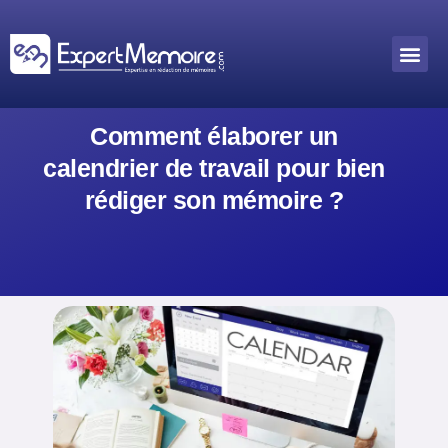
Aller
au
Me
Outils académiques
contenu
Comment élaborer un
calendrier de travail pour bien
rédiger son mémoire ?