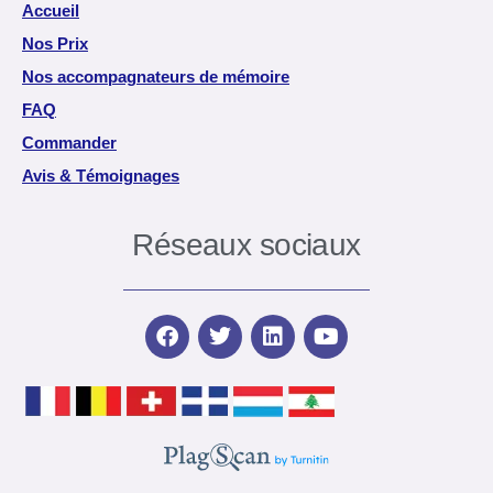
Accueil
Nos Prix
Nos accompagnateurs de mémoire
FAQ
Commander
Avis & Témoignages
Réseaux sociaux
F
T
L
Y
a
w
i
o
c
i
n
u
e
t
k
t
b
t
e
u
o
e
d
b
o
r
i
e
k
n