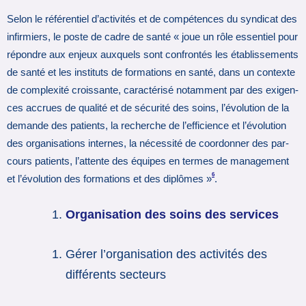
Selon le référentiel d’activités et de compétences du syndicat des
infirmiers, le poste de cadre de santé « joue un rôle essen­tiel pour
répon­dre aux enjeux aux­quels sont confron­tés les établissements
de santé et les ins­ti­tuts de for­ma­tions en santé, dans un contexte
de com­plexité crois­sante, carac­té­risé notam­ment par des exi­gen­
ces accrues de qua­lité et de sécu­rité des soins, l’évolution de la
demande des patients, la recher­che de l’effi­cience et l’évolution
des orga­ni­sa­tions inter­nes, la néces­sité de coor­don­ner des par­
cours patients, l’attente des équipes en termes de mana­ge­ment
6
et l’évolution des for­ma­tions et des diplô­mes »
.
Organisation des soins des services
Gérer l’organisation des activités des
différents secteurs