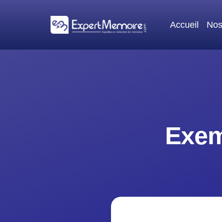
Aller
au
Accueil
Nos
contenu
Exem