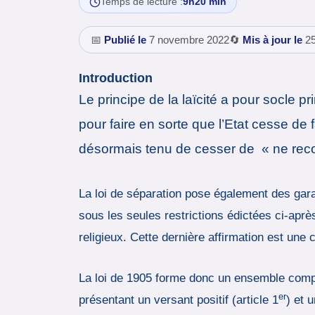
Temps de lecture :
9h20 min
📅
Publié le
7 novembre 2022
🔄
Mis à jour le
25
Introduction
Le principe de la laïcité a pour socle p
pour faire en sorte que l’Etat cesse de fav
désormais tenu de cesser de « ne recon
La loi de séparation pose également des garant
sous les seules restrictions édictées ci-après 
religieux. Cette dernière affirmation est une c
La loi de 1905 forme donc un ensemble compo
er
présentant un versant positif (article 1
) et u