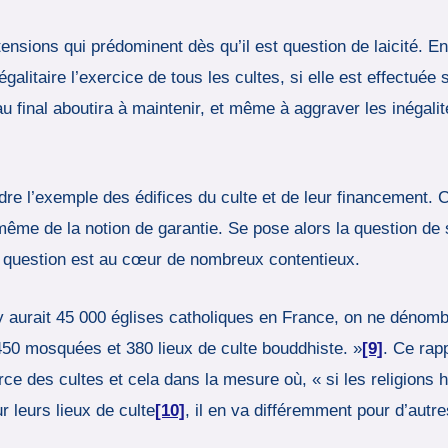
tensions qui prédominent dès qu’il est question de laicité. En 
égalitaire l’exercice de tous les cultes, si elle est effectu
u final aboutira à maintenir, et même à aggraver les inégalit
dre l’exemple des édifices du culte et de leur financement. C
 même de la notion de garantie. Se pose alors la question de s
te question est au cœur de nombreux contentieux.
l y aurait 45 000 églises catholiques en France, on ne dénomb
50 mosquées et 380 lieux de culte bouddhiste. »
[9]
. Ce rapp
rce des cultes et cela dans la mesure où, « si les religions
r leurs lieux de culte
[10]
, il en va différemment pour d’autre