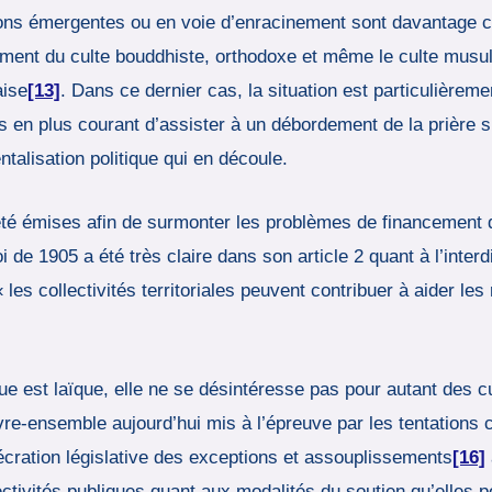
ions émergentes ou en voie d’enracinement sont davantage co
mment du culte bouddhiste, orthodoxe et même le culte musul
aise
[13]
. Dans ce dernier cas, la situation est particulière
plus en plus courant d’assister à un débordement de la prière
talisation politique qui en découle.
é émises afin de surmonter les problèmes de financement d
 de 1905 a été très claire dans son article 2 quant à l’interd
 les collectivités territoriales peuvent contribuer à aider les
que est laïque, elle ne se désintéresse pas pour autant des c
vre-ensemble aujourd’hui mis à l’épreuve par les tentations
sécration législative des exceptions et assouplissements
[16]
ectivités publiques quant aux modalités du soutien qu’elles 