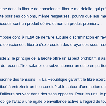
ame donc la liberté de conscience, liberté matricielle, qui pr
été pour ses opinions, même religieuses, pourvu que leur mani
gieuses sont un produit dérivé et non un produit premier….
 impose donc à l’Etat de ne faire aucune discrimination en fa
le de conscience ; liberté d’expression des croyances sous rés
le 2, le principe de la laïcité offre un aspect prohibitif, il a
t de reconnaître, salarier ou subventionner un culte en particu
sionné des tensions : « La République garantit le libre exer
ribué à entretenir un flou considérable autour d’une notion qu
d’ailleurs souvent dans des sens opposés. Pour les uns, le pr
l oblige l’État à une égale bienveillance active à l’égard de t