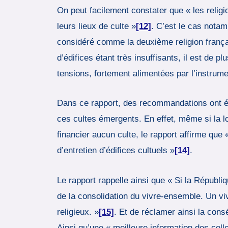
On peut facilement constater que « les relig
leurs lieux de culte »
[12]
. C’est le cas nota
considéré comme la deuxième religion franç
d’édifices étant très insuffisants, il est de 
tensions, fortement alimentées par l’instrumen
Dans ce rapport, des recommandations ont ét
ces cultes émergents. En effet, même si la loi
financier aucun culte, le rapport affirme que «
d’entretien d’édifices cultuels »
[14]
.
Le rapport rappelle ainsi que « Si la Républi
de la consolidation du vivre-ensemble. Un vi
religieux. »
[15]
. Et de réclamer ainsi la con
Ainsi qu’une « meilleure information des coll