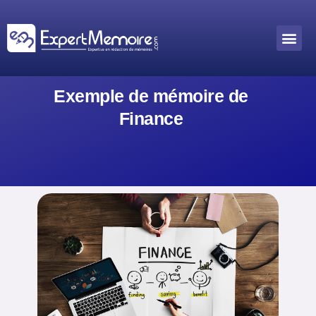
Aller
au
Me
Outils académiques
contenu
Exemple de mémoire de
Finance