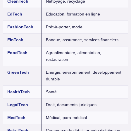
CleanTech
Nettoyage, recyclage
EdTech
Education, formation en ligne
FashionTech
Prêt-à-porter, mode
FinTech
Banque, assurance, services financiers
FoodTech
Agroalimentaire, alimentation,
restauration
GreenTech
Enérgie, environnement, développement
durable
HealthTech
Santé
LegalTech
Droit, documents juridiques
MedTech
Médical, para-médical
RetailTech
Commerce de détail, grande distribution