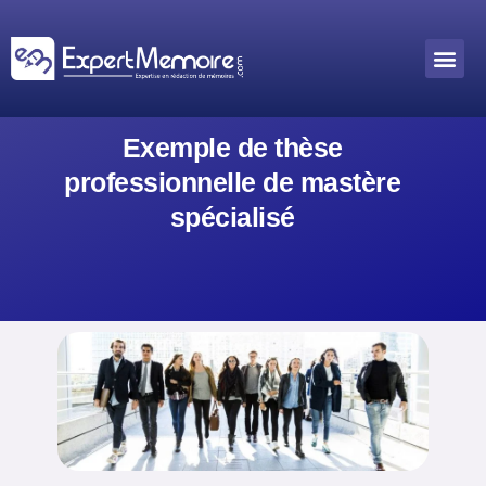
Aller
au
Me
Outils académiques
contenu
Exemple de thèse
professionnelle de mastère
spécialisé