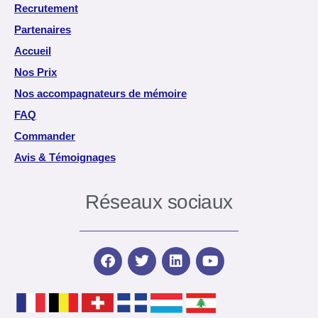
Recrutement
Partenaires
Accueil
Nos Prix
Nos accompagnateurs de mémoire
FAQ
Commander
Avis & Témoignages
Réseaux sociaux
F
T
L
Y
a
w
i
o
c
i
n
u
e
t
k
t
b
t
e
u