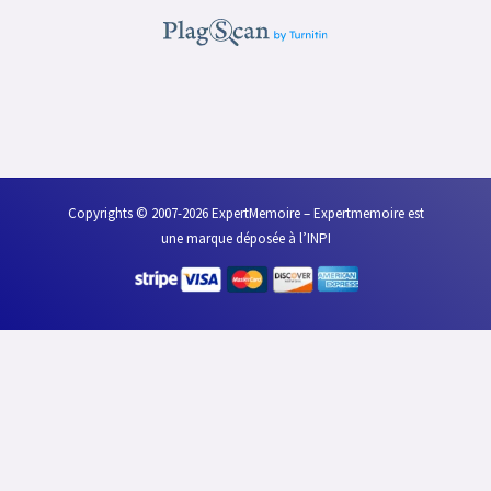
o
e
d
b
o
r
i
e
k
n
Copyrights © 2007-2026 ExpertMemoire – Expertmemoire est
une marque déposée à l’INPI