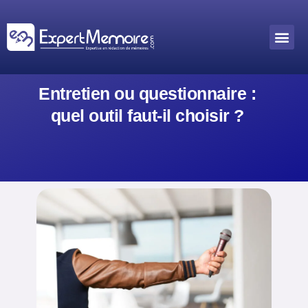
Aller
au
Me
Outils académiques
contenu
Entretien ou questionnaire :
quel outil faut-il choisir ?