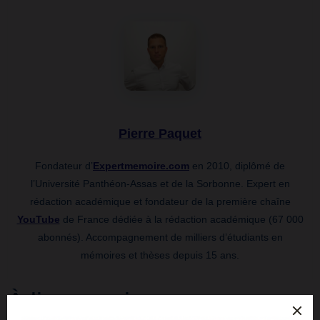
Pierre Paquet
Fondateur d’
Expertmemoire.com
en 2010, diplômé de
l’Université Panthéon-Assas et de la Sorbonne. Expert en
rédaction académique et fondateur de la première chaîne
YouTube
de France dédiée à la rédaction académique (67 000
abonnés). Accompagnement de milliers d’étudiants en
mémoires et thèses depuis 15 ans.
À lire aussi :