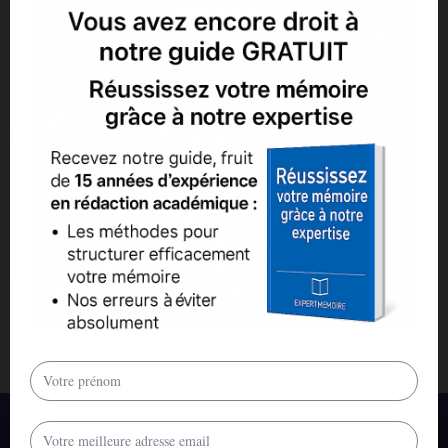
Exemple de thèse
Exemple de
de doctorat en
mémoire de Master
sciences de
"Assurances"
Gestion
Exemple de
mémoire de Droit