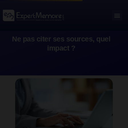
Aller
au
Me
Outils académiques
contenu
Ne pas citer ses sources, quel
impact ?