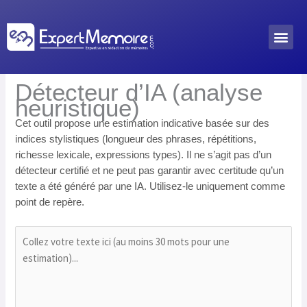
Aller
au
Me
Outils académiques
contenu
Détecteur d’IA
Détecteur d’IA (analyse
heuristique)
Cet outil propose une estimation indicative basée sur des
indices stylistiques (longueur des phrases, répétitions,
richesse lexicale, expressions types). Il ne s’agit pas d’un
détecteur certifié et ne peut pas garantir avec certitude qu’un
texte a été généré par une IA. Utilisez-le uniquement comme
point de repère.