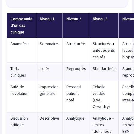
Composante
Niveau 1
Niveau 2
Niveau 3
Niveau
d’un cas
clinique
Anamnèse
Sommaire
Structurée
Structurée +
Struct
antécédents
facteu
croisés
biopsy
Tests
Isolés
Regroupés
Standardisés
Standa
cliniques
reprod
Suivi de
Impression
Ressenti
Échelle
Échell
l’évolution
générale
patient
validée
compa
noté
(EVA,
inter-
Oswestry)
Discussion
Descriptive
Analytique
Analytique +
Analyt
critique
limites
en per
identifiées
EBM