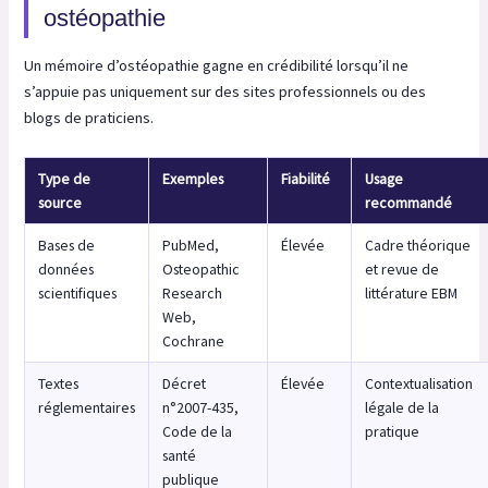
ostéopathie
Un mémoire d’ostéopathie gagne en crédibilité lorsqu’il ne
s’appuie pas uniquement sur des sites professionnels ou des
blogs de praticiens.
Type de
Exemples
Fiabilité
Usage
source
recommandé
Bases de
PubMed,
Élevée
Cadre théorique
données
Osteopathic
et revue de
scientifiques
Research
littérature EBM
Web,
Cochrane
Textes
Décret
Élevée
Contextualisation
réglementaires
n°2007-435,
légale de la
Code de la
pratique
santé
publique