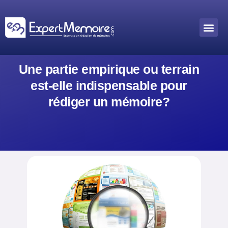
Aller
au
Me
Outils académiques
contenu
Une partie empirique ou terrain
est-elle indispensable pour
rédiger un mémoire?