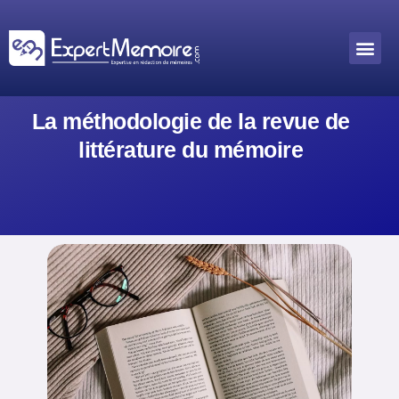
Aller
au
Me
Outils académiques
contenu
La méthodologie de la revue de
littérature du mémoire