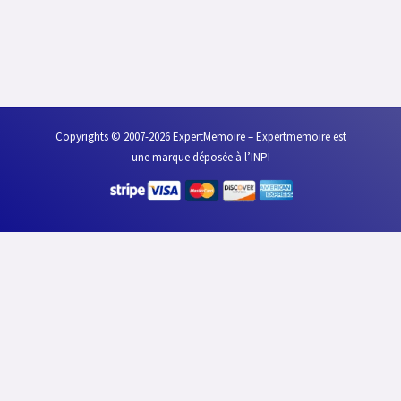
k
n
Copyrights © 2007-2026 ExpertMemoire – Expertmemoire est
une marque déposée à l’INPI