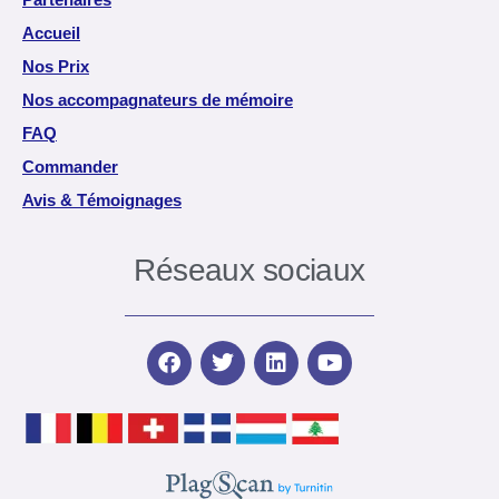
Accueil
Nos Prix
Nos accompagnateurs de mémoire
FAQ
Commander
Avis & Témoignages
Réseaux sociaux
F
T
L
Y
a
w
i
o
c
i
n
u
e
t
k
t
b
t
e
u
o
e
d
b
o
r
i
e