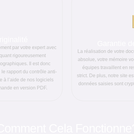
iginalité
Garantie de
ement par votre expert avec
La réalisation de votre do
iquant rigoureusement
absolue, votre mémoire vo
liographiques. Il est donc
équipes travaillent en r
, le rapport du contrôle anti-
strict. De plus, notre site e
e à l’aide de nos logiciels
données saisies sont crypt
emande en version PDF.
Comment Cela Fonctionne