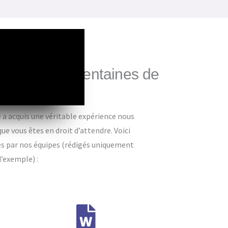
rience, des centaines de
 satisfaits
 a acquis une véritable expérience nous
ue vous êtes en droit d’attendre. Voici
és par nos équipes (rédigés uniquement
d’exemple) :