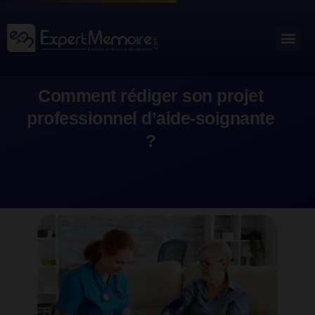
Aller
au
Me
Outils académiques
contenu
Comment rédiger son projet
professionnel d’aide-soignante
?