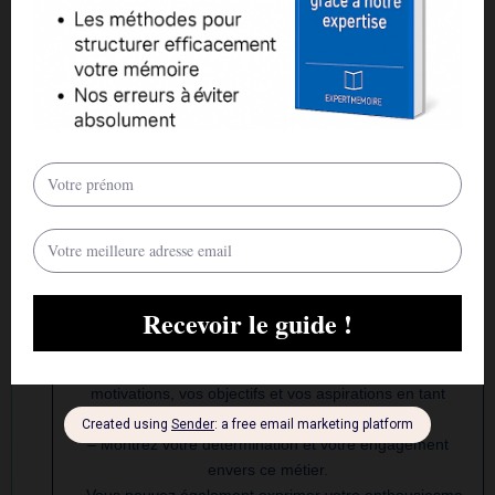
spécialiser dans les soins aux personnes âgées ou de
travailler dans un service spécifique comme la pédiatrie.
5
Formation complémentaire :
– Si vous prévoyez de suivre une formation
complémentaire ou de vous spécialiser, mentionnez-le
dans votre projet professionnel.
– Parlez des formations que vous souhaitez suivre et de
la manière dont elles vous aideront à atteindre vos
objectifs professionnels.
6
Conclusion :
– Terminez votre projet professionnel en résumant vos
motivations, vos objectifs et vos aspirations en tant
qu’aide-soignante.
– Montrez votre détermination et votre engagement
envers ce métier.
– Vous pouvez également exprimer votre enthousiasme