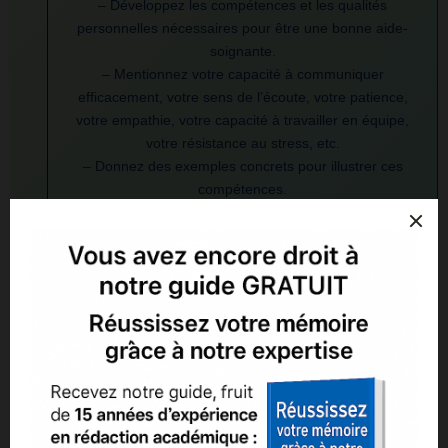
– Développez les compétences et les qualités
personnelles nécessaires pour être une bonne aide-
soignante.
– Mentionnez votre capacité à communiquer
efficacement, votre sens de l’écoute, votre patience,
votre empathie, votre capacité à travailler en équipe,
votre résistance au stress, etc.
– Donnez des exemples concrets pour illustrer ces
compétences.
4
Motivations et objectifs
:
– Expliquez vos motivations profondes pour devenir
aide-soignante.
– Parlez des expériences personnelles ou des
rencontres qui vous ont inspiré et ont renforcé votre
désir d’aider les autres.
– Définissez vos objectifs à court et à long terme en
termes de carrière dans le domaine de l’aide-soignante.
Par exemple, vous pourriez envisager de vous