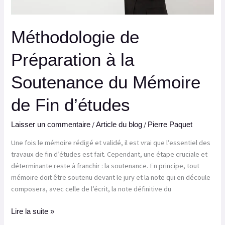
d’études
Méthodologie de
Préparation à la
Soutenance du Mémoire
de Fin d’études
/
/
Laisser un commentaire
Article du blog
Pierre Paquet
Une fois le mémoire rédigé et validé, il est vrai que l’essentiel des
travaux de fin d’études est fait. Cependant, une étape cruciale et
déterminante reste à franchir : la soutenance. En principe, tout
mémoire doit être soutenu devant le jury et la note qui en découle
composera, avec celle de l’écrit, la note définitive du
Lire la suite »