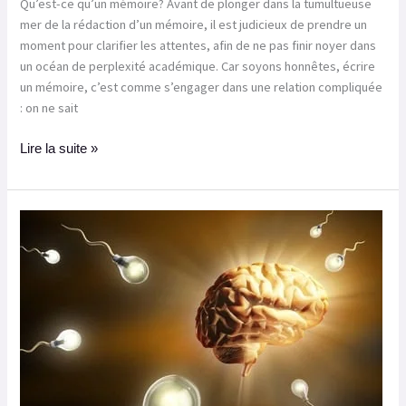
Qu’est-ce qu’un mémoire? Avant de plonger dans la tumultueuse
mer de la rédaction d’un mémoire, il est judicieux de prendre un
moment pour clarifier les attentes, afin de ne pas finir noyer dans
un océan de perplexité académique. Car soyons honnêtes, écrire
un mémoire, c’est comme s’engager dans une relation compliquée
: on ne sait
Lire la suite »
10
conseils
pour
réussir
un
plan
détaillé
de
qualité