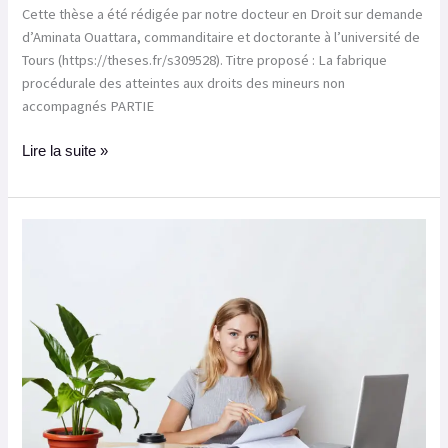
Cette thèse a été rédigée par notre docteur en Droit sur demande
d’Aminata Ouattara, commanditaire et doctorante à l’université de
Tours (https://theses.fr/s309528). Titre proposé : La fabrique
procédurale des atteintes aux droits des mineurs non
accompagnés PARTIE
Lire la suite »
Pourquoi
tant
de
mémoires
d’expertise
comptable
sont
refusés
par
le