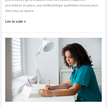
procédures en place, une méthodologie qualitative réussie peut
être mise en œuvre
Lire la suite »
Comment
choisir
votre
sujet
de
mémoire
TFE
infirmier ?