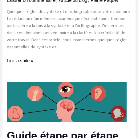
/
/
Laisser un commentaire
Article du blog
Pierre Paquet
Quelques règles de syntaxe et d’orthographe pour votre mémoire
La rédaction d’un mémoire académique nécessite une attention
particulière à la fois à la syntaxe et à l’orthographe. Des erreurs
dans ces domaines peuvent nuire à la clarté et à la crédibilité de
votre travail. Dans cet article, nous examinerons quelques règles
essentielles de syntaxe et
Lire la suite »
Guide
étape
par
étape
pour
la
mise
Guide étape par étape
en