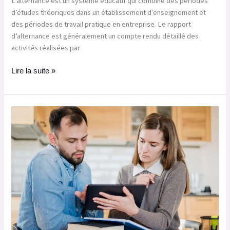
L’alternance est un système éducatif qui combine des périodes
d’études théoriques dans un établissement d’enseignement et
des périodes de travail pratique en entreprise. Le rapport
d’alternance est généralement un compte rendu détaillé des
activités réalisées par
Lire la suite »
Payer
un
professionnel
qualifié
pour
faire
rédiger
son
mémoire