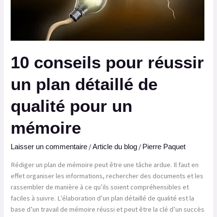
pour
un
mémoire
10 conseils pour réussir
un plan détaillé de
qualité pour un
mémoire
/
/
Laisser un commentaire
Article du blog
Pierre Paquet
Rédiger un plan de mémoire peut être une tâche ardue. Il faut en
effet organiser les informations, rechercher des documents et les
rassembler de manière à ce qu’ils soient compréhensibles et
faciles à suivre. L’élaboration d’un plan détaillé de qualité est la
base d’un travail de mémoire réussi et peut être la clé d’un succès