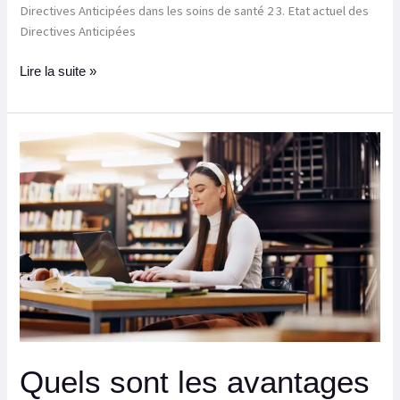
Directives Anticipées dans les soins de santé 2 3. Etat actuel des
Directives Anticipées
Lire la suite »
Quels
sont
les
avantages
de
l’autoédition
pour
publier
son
mémoire ?
Quels sont les avantages