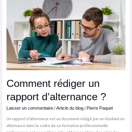
rédiger
un
rapport
d’alternance ?
Comment rédiger un
rapport d’alternance ?
/
/
Laisser un commentaire
Article du blog
Pierre Paquet
Un rapport d’alternance est un document rédigé par un étudiant en
alternance dans le cadre de sa formation professionnelle.