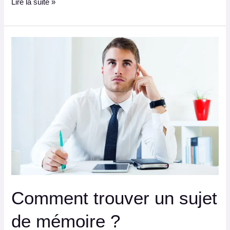
Lire la suite »
Comment
trouver
un
sujet
de
mémoire ?
Comment trouver un sujet
de mémoire ?