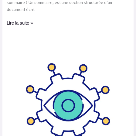
sommaire ? Un sommaire, est une section structurée d’un
document écrit
Lire la suite »
Comment
mettre
en
place
une
méthodologie
qualitative
par
entretiens
pour
un
mémoire ?