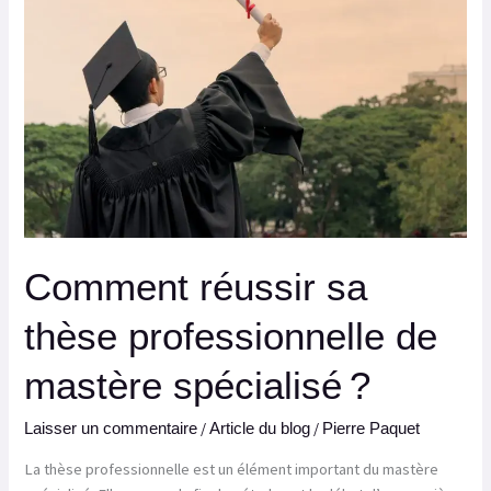
sa
thèse
professionnelle
de
mastère
spécialisé ?
Comment réussir sa
thèse professionnelle de
mastère spécialisé ?
/
/
Laisser un commentaire
Article du blog
Pierre Paquet
La thèse professionnelle est un élément important du mastère