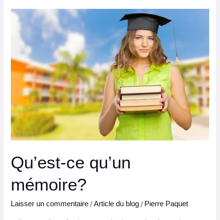
Qu’est-
ce
qu’un
mémoire?
Qu’est-ce qu’un
mémoire?
/
/
Laisser un commentaire
Article du blog
Pierre Paquet