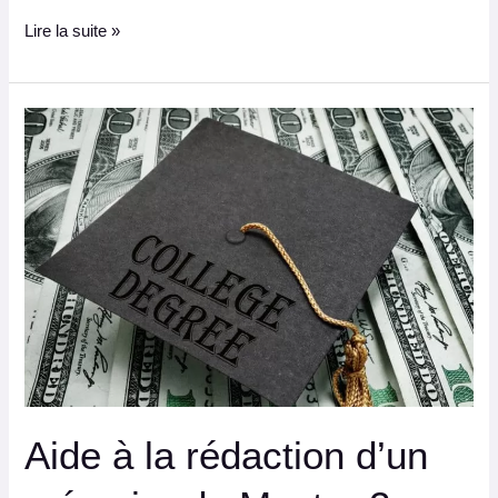
Lire la suite »
Aide
à
la
rédaction
d’un
mémoire
de
Master
2
:
méthodologie
complète
et
Aide à la rédaction d’un
accompagnement
personnalisé