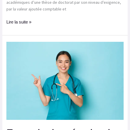
académiques d’une thèse de doctorat par son niveau d’exigence,
par la valeur ajoutée comptable et
Lire la suite »
Exemple
de
mémoire
de
sage-
femme