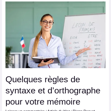
Quelques
règles
de
syntaxe
et
d’orthographe
pour
votre
mémoire
Quelques règles de
syntaxe et d’orthographe
pour votre mémoire