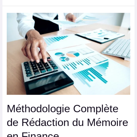
Méthodologie
Complète
de
Rédaction
du
Mémoire
en
Finance
Méthodologie Complète
de Rédaction du Mémoire
en Finance