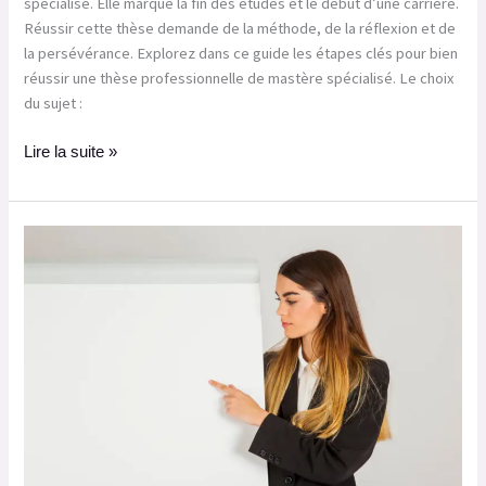
spécialisé. Elle marque la fin des études et le début d’une carrière.
Réussir cette thèse demande de la méthode, de la réflexion et de
la persévérance. Explorez dans ce guide les étapes clés pour bien
réussir une thèse professionnelle de mastère spécialisé. Le choix
du sujet :
Lire la suite »
Méthodologie
de
Préparation
à
la
Soutenance
du
Mémoire
de
Fin