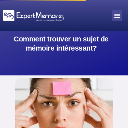
Aller
au
Me
Outils académiques
contenu
Comment trouver un sujet de
mémoire intéressant?