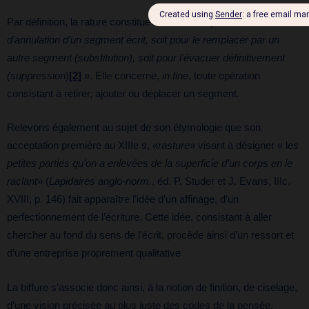
Par définition, la rature constitue donc une «
opération
d’annulation d’un segment écrit, soit pour le remplacer par un
autre segment (substitution), soit pour l’évacuer définitivement
(suppression
)
[2]
». Elle concerne,
in fine
, toute opération
consistant à retirer, ajouter ou déplacer un segment.
Relevons également au sujet de son étymologie que son
acceptation première au XIIIe s, «
rasture
» visant à désigner « l
es
petites parties qu’on a enlevées de la superficie d’un corps en le
raclant
» (
Lapidaires anglo-norm.
, éd. P. Studer et J. Evans, IIIc,
XVIII, p. 146) fait apparaître l’idée d’un affinage, d’un
perfectionnement de l’écriture. Cette idée, consistant à aller
chercher au fond du sens de l’écrit, procède ainsi d’un ressort et
d’une entreprise proprement qualitative
La biffure s’associe donc ainsi, à la notion de finition, de ciselage,
d’une vision précisée au plus juste des codes de la pensée.