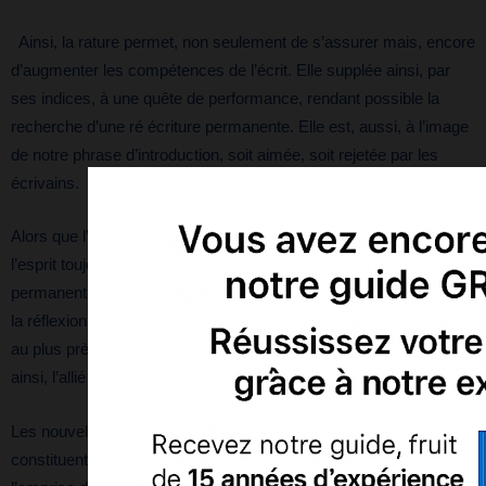
Ainsi, la rature permet, non seulement de s’assurer mais, encore
d’augmenter les compétences de l’écrit. Elle supplée ainsi, par
ses indices, à une quête de performance, rendant possible la
recherche d’une ré écriture permanente. Elle est, aussi, à l’image
de notre phrase d’introduction, soit aimée, soit rejetée par les
écrivains.
Alors que l’écrit exige une fixation, parfois dangereuse pour
l’esprit toujours en mouvement, la rature autorise le retour
permanent. En outre, elle soutient le repentir sincère de l’écrivain,
la réflexion et l’évolution d’une pensée plus aboutie, en épousant
au plus près ses mouvements intellectuels. La rature constitue
ainsi, l’allié précieux de l’écrivain.
Les nouvelles combinaisons, permutations et jeux de reprise
constituent donc l’espace de liberté de l’auteur, détaché de