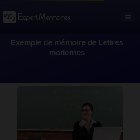
Aller
au
Me
Outils académiques
contenu
Exemple de mémoire de Lettres
modernes