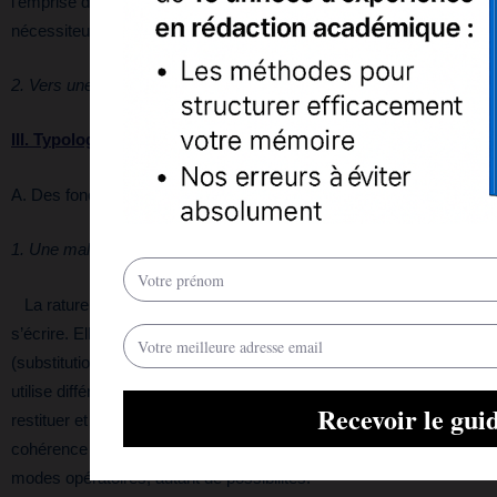
l’emprise d’une écriture de prime abord, impérieuse,
nécessiteuse, automatique.
2. Vers une sémiologie textuelle :
III. Typologies et fonctions de la rature :
A. Des fonctions d’usage et d’appropriation :
1. Une malléabilité parfaite :
La rature sert donc à corriger un texte déjà écrit ou en train de
s’écrire. Elle est un instrument qui a plusieurs mécanismes
(substitution, suppression, transfert, gestion et suspension) et
utilise différents modes opératoires : elle peut ainsi éliminer,
restituer et remplacer. En effet, dans le but d’atteindre une
cohérence structurelle donnée et pensée, elle revêt différents
modes opératoires, autant de possibilités.