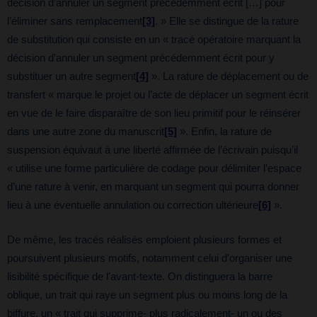
décision d’annuler un segment précédemment écrit […] pour
l’éliminer sans remplacement
[3]
. » Elle se distingue de la rature
de substitution qui consiste en un « tracé opératoire marquant la
décision d’annuler un segment précédemment écrit pour y
substituer un autre segment
[4]
». La rature de déplacement ou de
transfert « marque le projet ou l’acte de déplacer un segment écrit
en vue de le faire disparaître de son lieu primitif pour le réinsérer
dans une autre zone du manuscrit
[5]
». Enfin, la rature de
suspension équivaut à une liberté affirmée de l’écrivain puisqu’il
« utilise une forme particulière de codage pour délimiter l’espace
d’une rature à venir, en marquant un segment qui pourra donner
lieu à une éventuelle annulation ou correction ultérieure
[6]
».
De même, les tracés réalisés emploient plusieurs formes et
poursuivent plusieurs motifs, notamment celui d’organiser une
lisibilité spécifique de l’avant-texte. On distinguera la barre
oblique, un trait qui raye un segment plus ou moins long de la
biffure, un « trait qui supprime- plus radicalement- un ou des