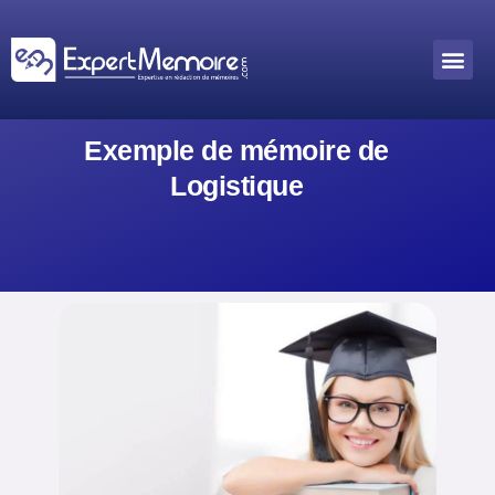
Aller
au
Me
Outils académiques
contenu
Exemple de mémoire de
Logistique