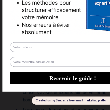
les freelances et le suivi régulier de ces
derniers. Il m’arrivait également de sous
traiter automatiquement des tâches quand
la nécessité l’imposait.
L’élaboration de la stratégie de
l’entreprise : j’étais constamment à la
recherche d’un moyen innovant et rentable
afin d’améliorer la technicité de
l’entreprise, son pilotage et l’élaboration de
la meilleure stratégie à adopter. Mon
expert comptable, mon avocat et ma
compagne m’ont également gratifié de
conseils avisés et experts afin de veiller au
bon fonctionnement de mon entreprise.
Les diverses formations et les nouveautés