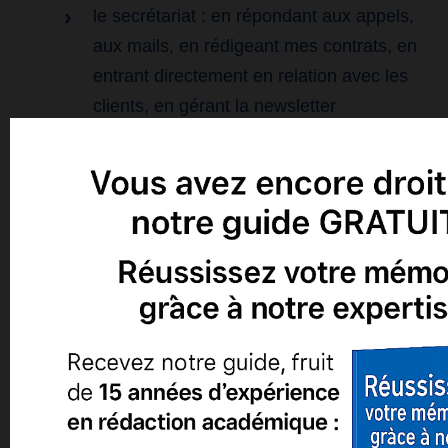
le secrétariat : en répondant aux appels,
aux mails, en rédigeant mes contrats, en
entrant directement en relation avec les
clients, en gérant la newsletter
hebdomadaire, les actions commerciales,
les démarches de RSI, des diverses Taxes,
etc.
Le recrutement des freelances, les
entretiens téléphoniques avec les clients
afin de les convaincre, de répondre à leurs
besoins, et de régler certains problèmes,
les recouvrements.
La partie technique et opérationnelle,
comprenant la répartition des tâches pour