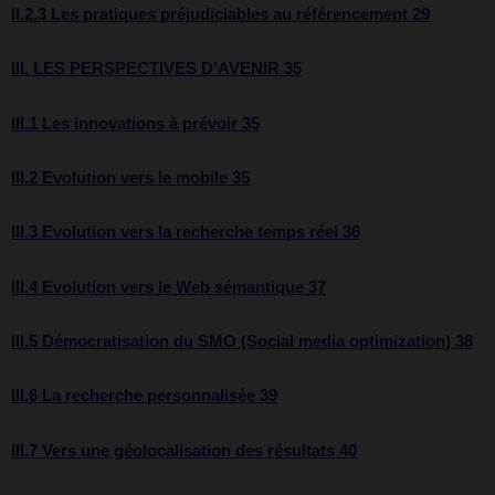
II.2.3 Les pratiques préjudiciables au référencement 29
III. LES PERSPECTIVES D’AVENIR 35
III.1 Les innovations à prévoir 35
III.2 Evolution vers le mobile 35
III.3 Evolution vers la recherche temps réel 36
III.4 Evolution vers le Web sémantique 37
III.5 Démocratisation du SMO (Social media optimization) 38
III.6 La recherche personnalisée 39
III.7 Vers une géolocalisation des résultats 40