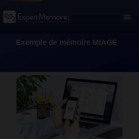
Aller
au
Me
Outils académiques
contenu
Exemple de mémoire MIAGE