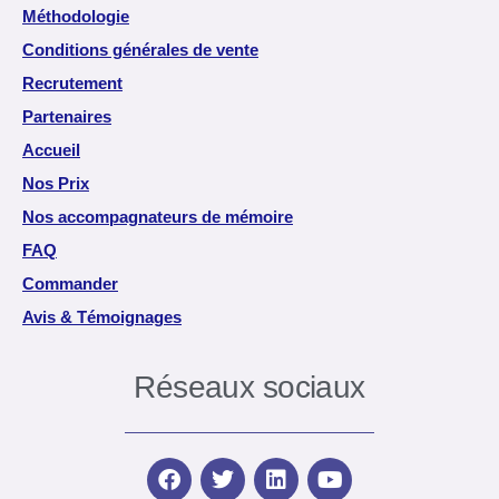
Méthodologie
Conditions générales de vente
Recrutement
Partenaires
Accueil
Nos Prix
Nos accompagnateurs de mémoire
FAQ
Commander
Avis & Témoignages
Réseaux sociaux
F
T
L
Y
a
w
i
o