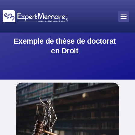
Aller
au
Me
Outils académiques
contenu
Exemple de thèse de doctorat
en Droit