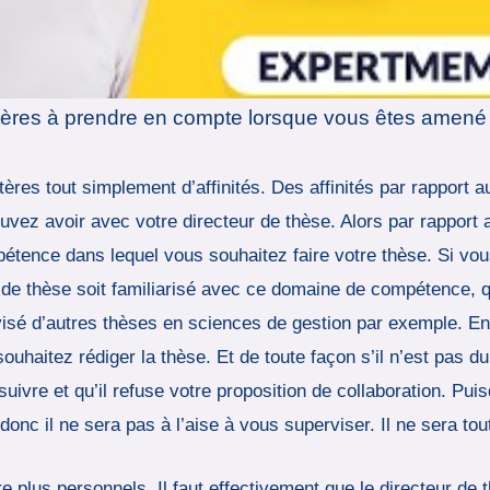
 critères à prendre en compte lorsque vous êtes amen
tères tout simplement d’affinités. Des affinités par rapport a
uvez avoir avec votre directeur de thèse. Alors par rapport au
étence dans lequel vous souhaitez faire votre thèse. Si vou
ur de thèse soit familiarisé avec ce domaine de compétence, 
visé d’autres thèses en sciences de gestion par exemple. En
haitez rédiger la thèse. Et de toute façon s’il n’est pas d
uivre et qu’il refuse votre proposition de collaboration. Pu
 donc il ne sera pas à l’aise à vous superviser. Il ne sera t
e plus personnels. Il faut effectivement que le directeur de 