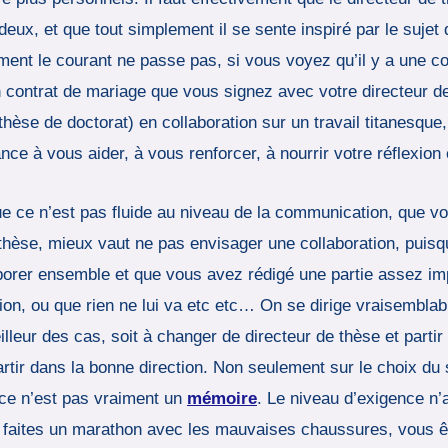
x, et que tout simplement il se sente inspiré par le sujet qu
ement le courant ne passe pas, si vous voyez qu’il y a une c
n contrat de mariage que vous signez avec votre directeur d
 thèse de doctorat) en collaboration sur un travail titanesqu
nce à vous aider, à vous renforcer, à nourrir votre réflexion 
e ce n’est pas fluide au niveau de la communication, que vous
e thèse, mieux vaut ne pas envisager une collaboration, pui
orer ensemble et que vous avez rédigé une partie assez imp
tion, ou que rien ne lui va etc etc… On se dirige vraisembl
eur des cas, soit à changer de directeur de thèse et partir 
artir dans la bonne direction. Non seulement sur le choix du s
ce n’est pas vraiment un
mémoire
. Le niveau d’exigence n’a
s faites un marathon avec les mauvaises chaussures, vous ê