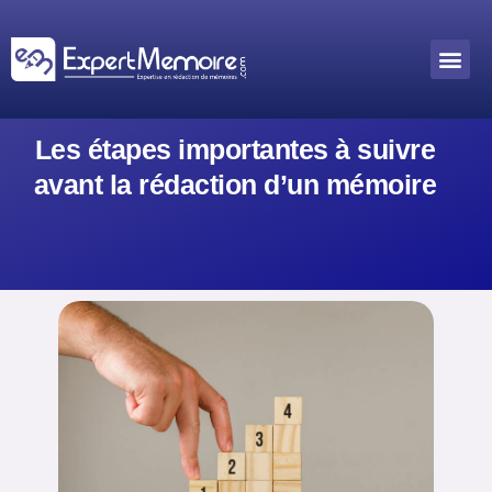
Aller
au
Me
Outils académiques
contenu
Les étapes importantes à suivre
avant la rédaction d’un mémoire