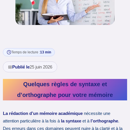
Temps de lecture :
13 min
📅
Publié le
25 juin 2026
Quelques règles de syntaxe et
d’orthographe pour votre mémoire
La rédaction d’un mémoire académique
nécessite une
attention particulière à la fois à
la syntaxe
et à
l’orthographe
.
Des erreurs dans ces domaines peuvent nuire à la clarté et à la