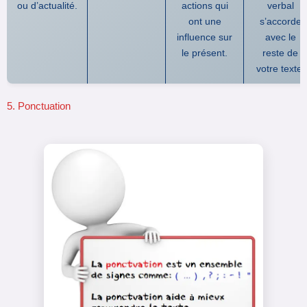
ou d’actualité.
actions qui
verbal
ont une
s’accorde
influence sur
avec le
le présent.
reste de
votre texte.
5. Ponctuation