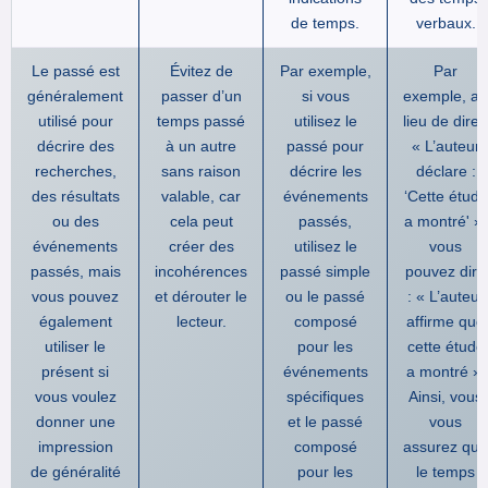
de temps.
verbaux.
Le passé est
Évitez de
Par exemple,
Par
généralement
passer d’un
si vous
exemple, au
utilisé pour
temps passé
utilisez le
lieu de dire :
décrire des
à un autre
passé pour
« L’auteur
recherches,
sans raison
décrire les
déclare :
des résultats
valable, car
événements
‘Cette étude
ou des
cela peut
passés,
a montré' »,
événements
créer des
utilisez le
vous
passés, mais
incohérences
passé simple
pouvez dire
vous pouvez
et dérouter le
ou le passé
: « L’auteur
également
lecteur.
composé
affirme que
utiliser le
pour les
cette étude
présent si
événements
a montré ».
vous voulez
spécifiques
Ainsi, vous
donner une
et le passé
vous
impression
composé
assurez que
de généralité
pour les
le temps