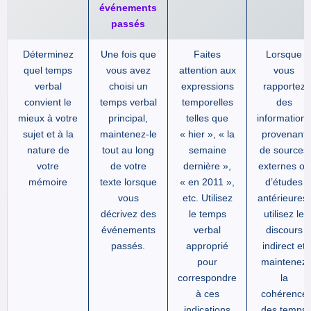
événements
passés
Déterminez
Une fois que
Faites
Lorsque
quel temps
vous avez
attention aux
vous
verbal
choisi un
expressions
rapportez
convient le
temps verbal
temporelles
des
mieux à votre
principal,
telles que
informations
sujet et à la
maintenez-le
« hier », « la
provenant
nature de
tout au long
semaine
de sources
votre
de votre
dernière »,
externes ou
mémoire
texte lorsque
« en 2011 »,
d’études
vous
etc. Utilisez
antérieures,
décrivez des
le temps
utilisez le
événements
verbal
discours
passés.
approprié
indirect et
pour
maintenez
correspondre
la
à ces
cohérence
indications
des temps