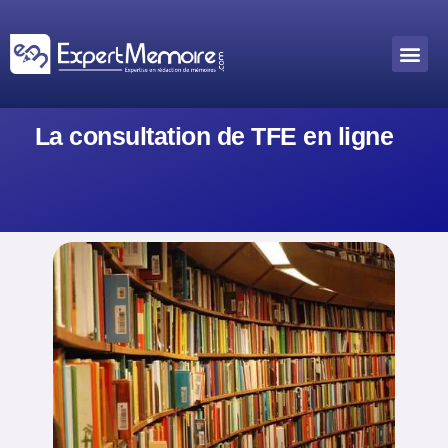
Aller
au
Me
Outils académiques
contenu
La consultation de TFE en ligne