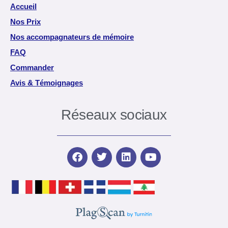
Accueil
Nos Prix
Nos accompagnateurs de mémoire
FAQ
Commander
Avis & Témoignages
Réseaux sociaux
F
T
L
Y
a
w
i
o
c
i
n
u
e
t
k
t
b
t
e
u
o
e
d
b
o
r
i
e
k
n