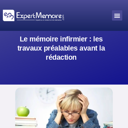
Aller
au
Me
Outils académiques
contenu
Le mémoire infirmier : les
travaux préalables avant la
rédaction