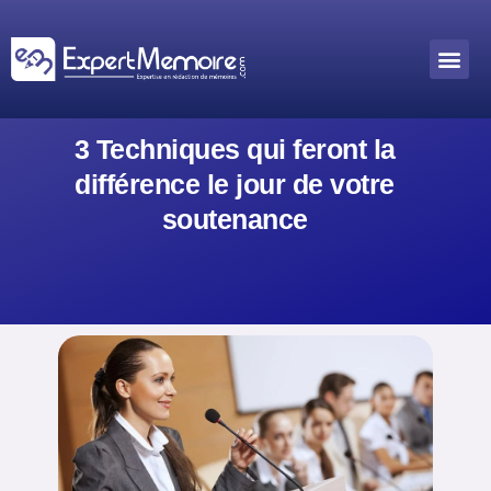
Aller
au
Me
Outils académiques
contenu
3 Techniques qui feront la
différence le jour de votre
soutenance