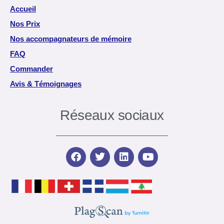
Accueil
Nos Prix
Nos accompagnateurs de mémoire
FAQ
Commander
Avis & Témoignages
Réseaux sociaux
F
T
L
Y
a
w
i
o
c
i
n
u
e
t
k
t
b
t
e
u
o
e
d
b
o
r
i
e
k
n