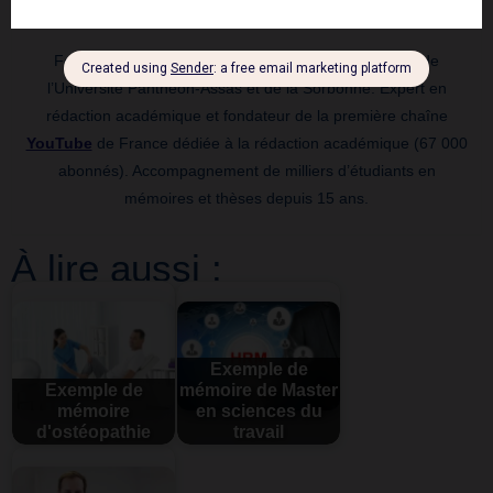
Pierre Paquet
Fondateur d’
Expertmemoire.com
en 2010, diplômé de
l’Université Panthéon-Assas et de la Sorbonne. Expert en
rédaction académique et fondateur de la première chaîne
YouTube
de France dédiée à la rédaction académique (67 000
abonnés). Accompagnement de milliers d’étudiants en
mémoires et thèses depuis 15 ans.
À lire aussi :
Exemple de
Exemple de
mémoire de Master
mémoire
en sciences du
d'ostéopathie
travail