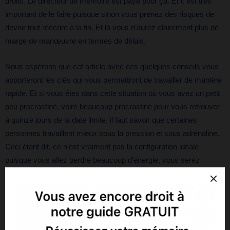
droits. Le directeur de mémoire est payé pour ça. Et c’est très
important de le faire puisque sinon vous prenez des risques de
devoir tout réécrire à la fin. Et là vous n’aurez clairement plus de
marge de manœuvre en termes de délais.
Nous espérons que cet article avec ces quelques conseils vous
apporteront les clés qui vous permettront de travailler de manière
rapide. Et si vous êtes dans cette situation où vous avez un petit
peu procrastiné, voire beaucoup procrastiné pour vous retrouver
à quinze jours de la date limite, il faut savoir que certaines
personnes travaillent mieux sous la pression et sous adrénaline.
Ceci étant dit, ce n’est vraiment pas la configuration idéale
puisque vous allez perdre beaucoup d’énergie, vous serez
stressé, vous devrez faire certains sacrifices sur certaines
recherches, sur certains échanges, sur certaines parties,
éventuellement sur la
relecture
. En effet, un mémoire est un
travail de longue haleine, qui nécessite également de faire des
pauses “d’oxygénation”. Ces pauses sont bénéfiques dans la