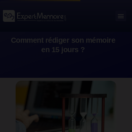
Aller
au
Me
Outils académiques
contenu
Comment rédiger son mémoire
en 15 jours ?