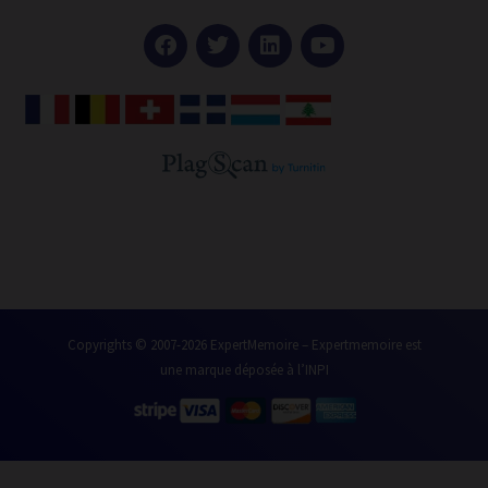
F
T
L
Y
a
w
i
o
c
i
n
u
e
t
k
t
b
t
e
u
o
e
d
b
o
r
i
e
k
n
Copyrights © 2007-2026 ExpertMemoire – Expertmemoire est
une marque déposée à l’INPI