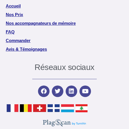
Accueil
Nos Prix
Nos accompagnateurs de mémoire
FAQ
Commander
Avis & Témoignages
Réseaux sociaux
F
T
L
Y
a
w
i
o
c
i
n
u
e
t
k
t
b
t
e
u
o
e
d
b
o
r
i
e
k
n