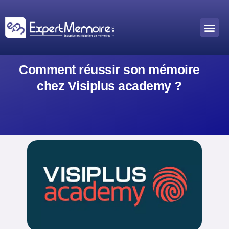
Aller
au
Me
Outils académiques
contenu
Comment réussir son mémoire
chez Visiplus academy ?