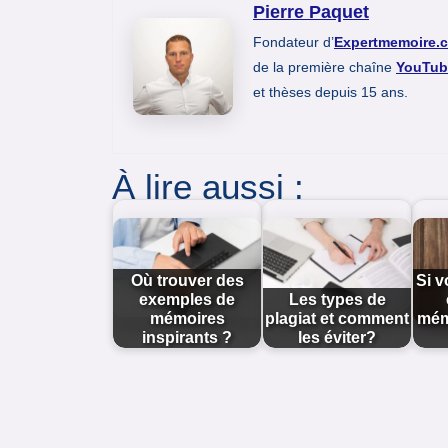
Pierre Paquet
Fondateur d’
Expertmemoire.
de la première chaîne
YouTub
et thèses depuis 15 ans.
À lire aussi :
Où trouver des
Si v
exemples de
Les types de
mémoires
plagiat et comment
mémo
inspirants ?
les éviter?