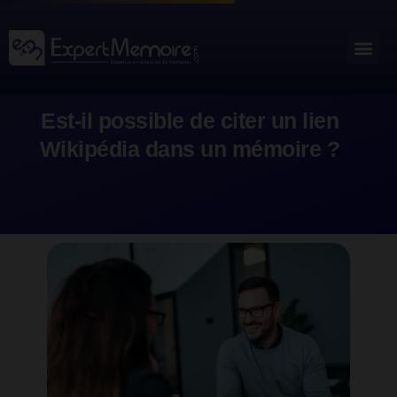
Aller
au
Me
Outils académiques
contenu
Est-il possible de citer un lien
Wikipédia dans un mémoire ?