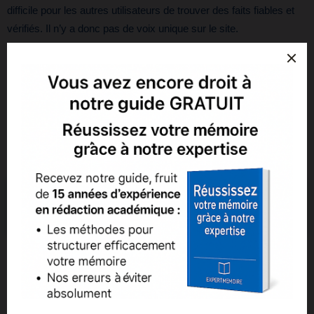
difficile pour les autres utilisateurs de trouver des faits fiables et
vérifiés. Il n’y a donc pas de voix unique sur le site.
Pour éviter les risques potentiels, vous ne devez pas utiliser
Wikipédia dans le cadre d’une mémoire universitaire en raison de
l’absence de normes, de procédures de contrôle de la qualité et
de garanties contre les modifications non fiables et la
désinformation.
Si vous êtes sûrs de vouloir citer un lien
Wikipédia dans votre mémoire, vous devez
procéder comme suit
.
Suivez les références fournies par
Wikipédia, cela vous aidera à vérifier les
informations données.