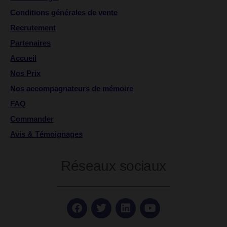
Conditions générales de vente
Recrutement
Partenaires
Accueil
Nos Prix
Nos accompagnateurs de mémoire
FAQ
Commander
Avis & Témoignages
Réseaux sociaux
F
T
L
Y
a
w
i
o
c
i
n
u