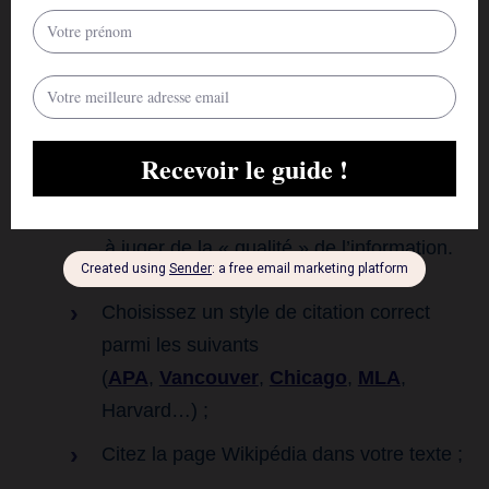
Regardez s’il existe une évaluation des
informations fournies. Si c’est le cas, cela
signifie que les informations ont fait l’objet
d’une sorte d’examen par les pairs et
qu’elles ont été notées. Bien que ce ne
soit pas la même chose qu’un examen
académique par les pairs, cela peut aider
à juger de la « qualité » de l’information.
Choisissez un style de citation correct
parmi les suivants
(
APA
,
Vancouver
,
Chicago
,
MLA
,
Harvard…) ;
Citez la page Wikipédia dans votre texte ;