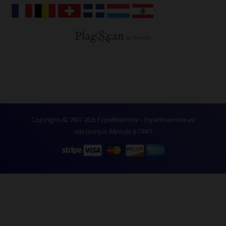
e
t
k
t
b
t
e
u
o
e
d
b
o
r
i
e
k
n
Copyrights © 2007-2026 ExpertMemoire – Expertmemoire est
une marque déposée à l’INPI