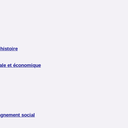
histoire
iale et économique
agnement social