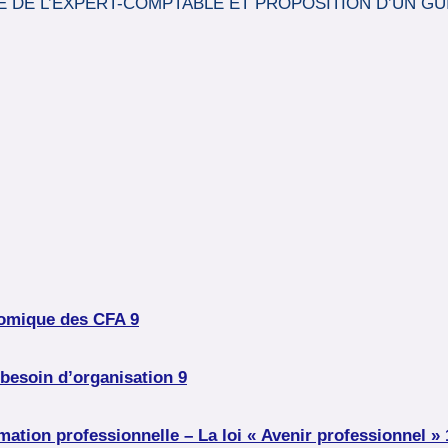
HE DE L’EXPERT-COMPTABLE ET PROPOSITION D’UN 
nomique des CFA 9
 besoin d’organisation 9
rmation professionnelle – La loi « Avenir professionnel » 