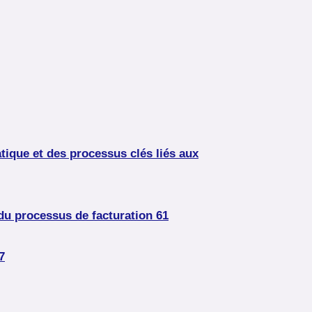
atique et des processus clés liés aux
 du processus de facturation 61
7