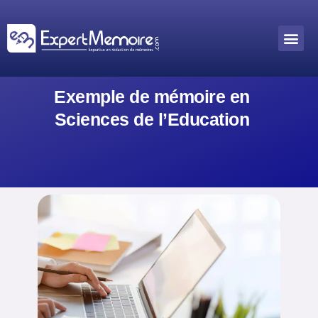
Aller
au
Me
Outils académiques
contenu
Exemple de mémoire en
Sciences de l’Education