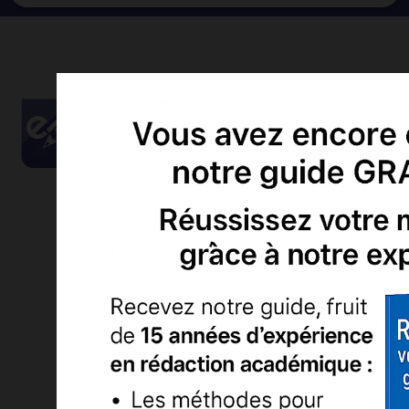
Tel:
01 76 21 83 83 (appel non surtaxé)
+ 33 1 76 21 83 83 (hors France métropolitaine)
Email:
contact@expertmemoire.com