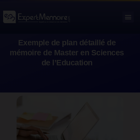
Aller
au
Me
Outils académiques
contenu
Exemple de plan détaillé de
mémoire de Master en Sciences
de l’Education