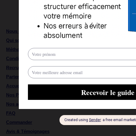
Plan de site
Nous contacter
Qui sommes-nous
Méthodologie
Conditions générales de vente
Recrutement
Partenaires
Accueil
Nos Prix
Nos accompagnateurs de mémoire
FAQ
Commander
Avis & Témoignages