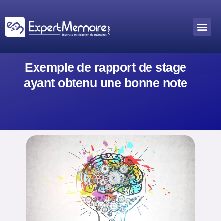
Aller
au
Me
Outils académiques
contenu
Exemple de rapport de stage
ayant obtenu une bonne note