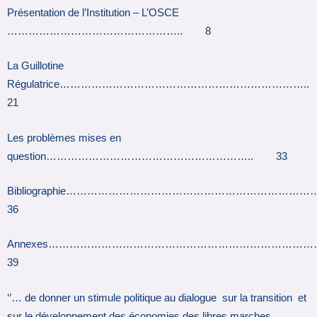
Présentation de l’Institution – L’OSCE
………………………………………….. 8
La Guillotine
Régulatrice……………………………………………………………
21
Les problèmes mises en
question………………………………………………….. 33
Bibliographie……………………………………………………
36
Annexes……………………………………………………………
39
‘’… de donner un stimule politique au dialogue sur la transition et
sur le développement des économies des libres marches