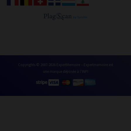
b
t
e
u
o
e
d
b
o
r
i
e
k
n
Copyrights © 2007-2026 ExpertMemoire – Expertmemoire est
une marque déposée à l’INPI