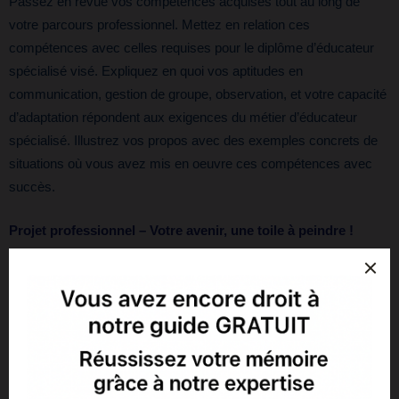
Passez en revue vos compétences acquises tout au long de
votre parcours professionnel. Mettez en relation ces
compétences avec celles requises pour le diplôme d’éducateur
spécialisé visé. Expliquez en quoi vos aptitudes en
communication, gestion de groupe, observation, et votre capacité
d’adaptation répondent aux exigences du métier d’éducateur
spécialisé. Illustrez vos propos avec des exemples concrets de
situations où vous avez mis en oeuvre ces compétences avec
succès.
Projet professionnel – Votre avenir, une toile à peindre !
Partagez vos aspirations en tant qu’éducateur spécialisé dans
cette partie. Décrivez votre projet professionnel avec
enthousiasme et conviction. Précisez les domaines dans
lesquels vous souhaitez vous investir, que ce soit dans
l’accompagnement d’enfants en situation de handicap,
d’adolescents en difficulté, ou d’adultes en réinsertion sociale.