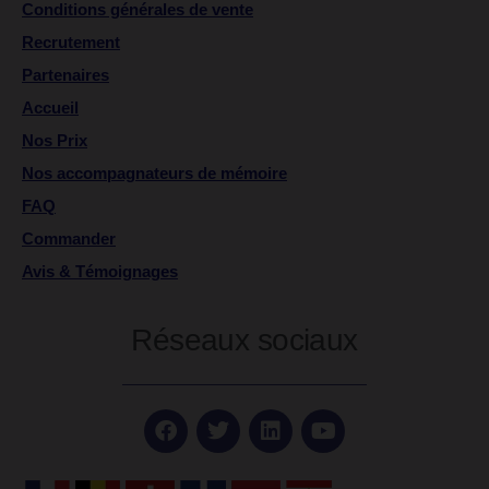
Conditions générales de vente
Recrutement
Partenaires
Accueil
Nos Prix
Nos accompagnateurs de mémoire
FAQ
Commander
Avis & Témoignages
Réseaux sociaux
F
T
L
Y
a
w
i
o
c
i
n
u
e
t
k
t