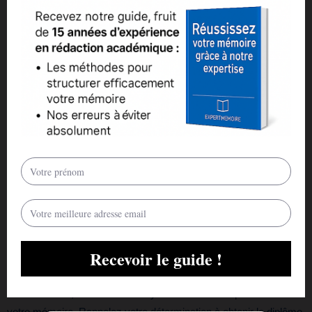
Montrez aux évaluateurs que votre motivation est ancrée dans
une vision à long terme de votre rôle d’éducateur spécialisé.
V. Pièces justificatives – Appuyez vos dires, donnez du poids
!
Les pièces justificatives sont essentielles pour étayer vos propos
dans le mémoire. Joignez les certificats de travail délivrés par
vos employeurs, ainsi que des témoignages de collègues,
responsables hiérarchiques ou bénéficiaires de votre
accompagnement. Ces documents complémentaires renforcent
votre crédibilité et attestent de la qualité de votre travail en tant
qu’éducateur spécialisé.
VI. Conclusion – La cerise sur le gâteau !
En conclusion, résumez avec dynamisme les temps forts de