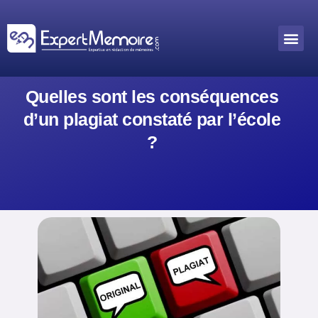
Aller
au
Me
Outils académiques
contenu
Quelles sont les conséquences
d’un plagiat constaté par l’école
?