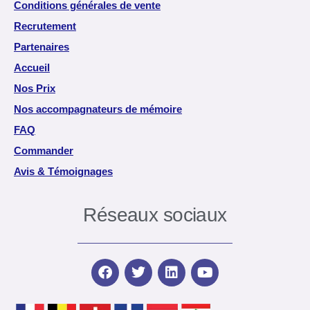
Conditions générales de vente
Recrutement
Partenaires
Accueil
Nos Prix
Nos accompagnateurs de mémoire
FAQ
Commander
Avis & Témoignages
Réseaux sociaux
F
T
L
Y
a
w
i
o
c
i
n
u
e
t
k
t