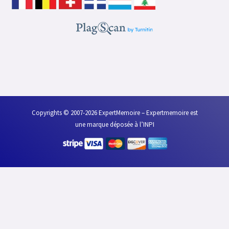
b
t
e
u
o
e
d
b
o
r
i
e
k
n
Copyrights © 2007-2026 ExpertMemoire – Expertmemoire est
une marque déposée à l’INPI