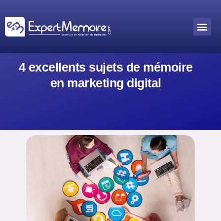
Aller
au
Me
Outils académiques
contenu
4 excellents sujets de mémoire
en marketing digital