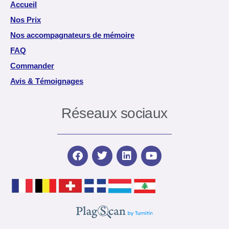
Accueil
Nos Prix
Nos accompagnateurs de mémoire
FAQ
Commander
Avis & Témoignages
Réseaux sociaux
F
T
L
Y
a
w
i
o
c
i
n
u
e
t
k
t
b
t
e
u
o
e
d
b
o
r
i
e
k
n