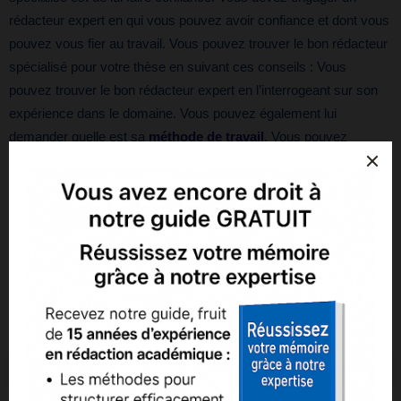
rédacteur expert en qui vous pouvez avoir confiance et dont vous
pouvez vous fier au travail. Vous pouvez trouver le bon rédacteur
spécialisé pour votre thèse en suivant ces conseils : Vous
pouvez trouver le bon rédacteur expert en l’interrogeant sur son
expérience dans le domaine. Vous pouvez également lui
demander quelle est sa
méthode de travail
. Vous pouvez
demander à vos amis et à vos proches de vous trouver un
rédacteur expert pour votre thèse. Vous pouvez également utiliser
la communication orale pour trouver le meilleur rédacteur expert
pour votre thèse. Vous pouvez discuter de votre thèse avec le
rédacteur expert et voir s’il est le bon candidat pour votre thèse.
Vous devez également vous assurer que le rédacteur expert est
disponible pour travailler sur votre thèse dans le délai imparti.
Conclusion