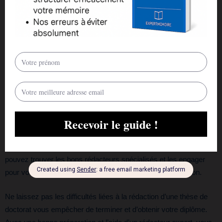
Si vous avez besoin d’une thèse de doctorat en sciences de
gestion rédigée par un rédacteur expert, vous pouvez trouver les
meilleurs rédacteurs et experts par le biais de plateformes en
ligne. Vous pouvez utiliser ces plateformes pour trouver les
meilleurs rédacteurs experts pour votre thèse en sciences de
gestion. Vous pouvez également utiliser vos réseaux de médias
sociaux pour trouver les meilleurs rédacteurs experts. Vous
pouvez également utiliser une combinaison de ces méthodes
pour trouver les meilleurs rédacteurs experts pour votre thèse en
sciences de gestion. Vous devez également faire confiance au
rédacteur expert que vous engagez pour vous aider à rédiger
votre thèse en sciences de gestion. Grâce à ces conseils, vous
pouvez trouver les bons rédacteurs spécialisés et les engager
pour vous aider à rédiger votre thèse en sciences de gestion.
Ne laissez pas les difficultés liées à la rédaction d’une thèse de
doctorat vous empêcher de terminer et d’obtenir votre diplôme.