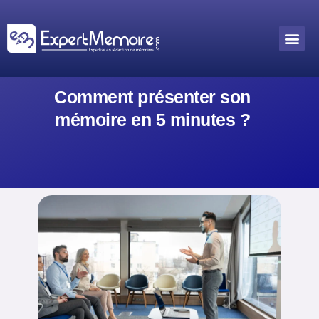
Aller
au
Me
Outils académiques
contenu
Comment présenter son
mémoire en 5 minutes ?