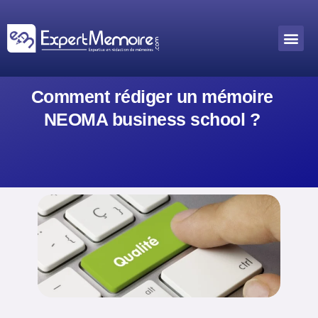
Aller
au
Me
Outils académiques
contenu
Comment rédiger un mémoire
NEOMA business school ?