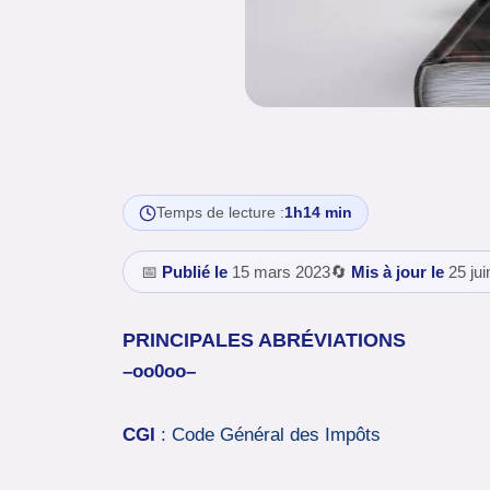
Temps de lecture :
1h14 min
📅
Publié le
15 mars 2023
🔄
Mis à jour le
25 jui
PRINCIPALES ABRÉVIATIONS
–oo0oo–
CGI
: Code Général des Impôts