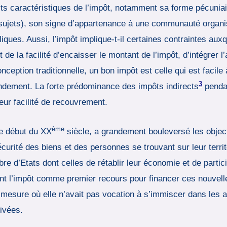
its caractéristiques de l’impôt, notamment sa forme pécuniai
 sujets), son signe d’appartenance à une communauté organisé
ques. Aussi, l’impôt implique-t-il certaines contraintes auxq
t de la facilité d’encaisser le montant de l’impôt, d’intégrer
onception traditionnelle, un bon impôt est celle qui est facile
3
endement. La forte prédominance des impôts indirects
pendan
 leur facilité de recouvrement.
ème
le début du XX
siècle, a grandement bouleversé les objec
sécurité des biens et des personnes se trouvant sur leur terr
 d’Etats dont celles de rétablir leur économie et de partici
tant l’impôt comme premier recours pour financer ces nouvelle
 mesure où elle n’avait pas vocation à s’immiscer dans les a
ivées.