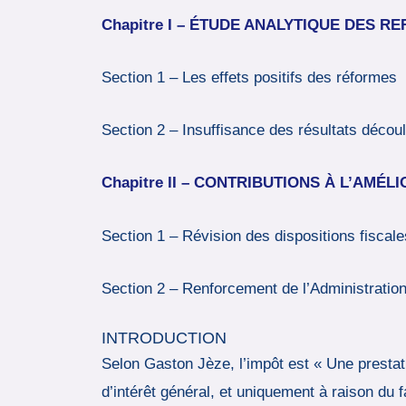
C
hapitre
I
–
É
TUDE ANALYTIQUE DES RE
Section 1 – Les effets positifs des réformes
Section 2 – Insuffisance des résultats décou
C
hapitre
II
–
C
ONTRIBUTIONS À L’AMÉLI
Section 1 – Révision des dispositions fisca
Section 2 – Renforcement de l’Administratio
INTRODUCTION
Selon Gaston Jèze, l’impôt est « Une prestat
d’intérêt général, et uniquement à raison du