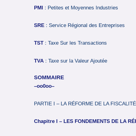
PMI
: Petites et Moyennes Industries
SRE
: Service Régional des Entreprises
TST
: Taxe Sur les Transactions
TVA
: Taxe sur la Valeur Ajoutée
SOMMAIRE
–oo0oo–
PARTIE I – LA RÉFORME DE LA FISCALI
C
hapitre
I
–
L
ES FONDEMENTS DE LA RÉ