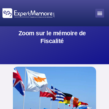
Aller
au
Me
Outils académiques
contenu
Zoom sur le mémoire de
Fiscalité